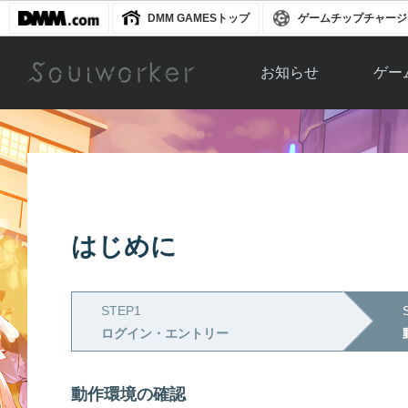
DMM GAMESトップ
ゲームチップチャージ
お知らせ
ゲー
お知らせ一覧
ソウル
ニュース
イベント
世界
アップデート
キャラ
はじめに
運営通信
メンテナンス
ム
アップ
STEP1
ログイン・エントリー
動作環境の確認