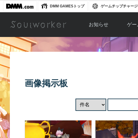
DMM GAMESトップ
ゲームチップチャージ
お知らせ
ゲー
お知らせ一覧
ソウル
ニュース
イベント
世界
アップデート
キャラ
画像掲示板
運営通信
メンテナンス
ム
アップ