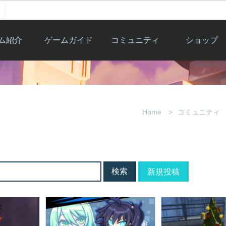
ム紹介
ゲームガイド
コミュニティ
ショップ
ワーカー
ガイド総合もく
自由掲示板
Y.Pの購入
とは
じ
取引掲示板
Y.P購入ガイド
観紹介
ゲームの始め方
画像掲示板
アイテムカタ
Home
コミュニティ
クター紹
初心者ガイド
壁紙・アイコン
グ
アイテムモール利
介
ルールとマナー
ファンサイトキ
方法
ービー
あんしんガイド
ット
クーポンコー
デート履
新規投稿
歴