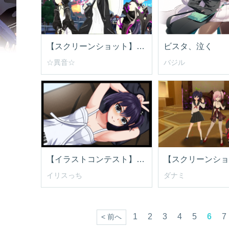
【スクリーンショット】貴方はどのダーナの結末を見守る？
ビスタ、泣く
☆異音☆
バジル
【イラストコンテスト】いぇい！
イリスっち
ダナミ
1
2
3
4
5
6
7
< 前へ