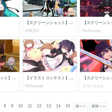
【スクリーンショット】踊るオピニー
水無月白
RiuSuusagi
【スクリーンショット】ツインダーナ!!
【イラストコンテスト】がお～
RiuSuusagi
ラヴィちゃん
8
9
10
11
12
13
14
15
後へ >
最後へ »