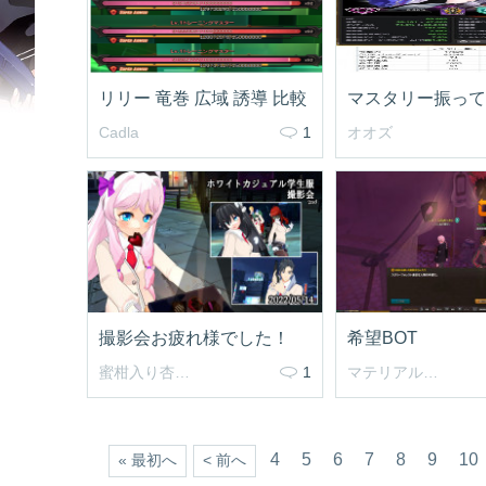
リリー 竜巻 広域 誘導 比較
マスタリー振って
Cadla
1
オオズ
撮影会お疲れ様でした！
希望BOT
蜜柑入り杏仁豆腐
1
マテリアルバースト
4
5
6
7
8
9
10
« 最初へ
< 前へ