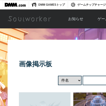
DMM GAMESトップ
ゲームチップチャージ
お知らせ
ゲー
お知らせ一覧
ソウル
ニュース
イベント
世界
アップデート
キャラ
画像掲示板
運営通信
メンテナンス
ム
アップ