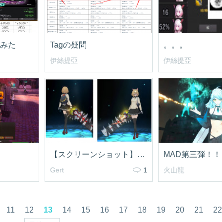
みた
Tagの疑問
。。。
伊絲提亞
伊絲提亞
【スクリーンショット】ペールアッシュコーデ
MAD第三弾！！
Gert
1
火山龍
11
12
13
14
15
16
17
18
19
20
21
22