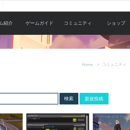
ム紹介
ゲームガイド
コミュニティ
ショップ
ワーカー
ガイド総合もく
自由掲示板
Y.Pの購入
とは
じ
取引掲示板
Y.P購入ガイド
観紹介
ゲームの始め方
画像掲示板
アイテムカタ
Home
コミュニティ
クター紹
初心者ガイド
壁紙・アイコン
グ
アイテムモール利
介
ルールとマナー
ファンサイトキ
方法
ービー
あんしんガイド
ット
クーポンコー
デート履
新規投稿
歴