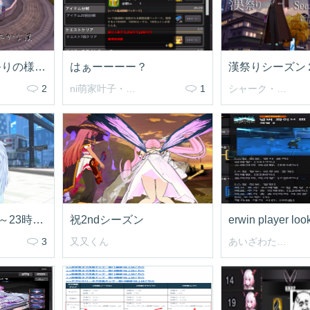
令和4年6月 漢祭りの様子！
はぁーーーー？
漢祭りシーズン
2
ni萌家叶子・エフネル
1
シャーク・エイン
5/26(日)22時00分～23時00分辺りまで
祝2ndシーズン
erwin player loo
3
又又くん
あいざわたくま