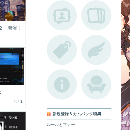
２ 開催！
k
1
新規登録＆カムバック特典
ルールとマナー