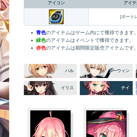
アイコン
アイテ
[ポート
青色
のアイテムはゲーム内にて獲得できます
緑色
のアイテムはイベントで獲得できます。
赤色
のアイテムは期間限定販売アイテムです
ハル
アーウィン
イリス
チイ