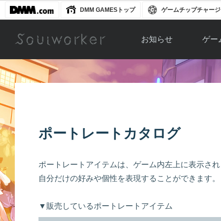
DMM GAMESトップ
ゲームチップチャージ
お知らせ
ゲー
お知らせ一覧
ソウル
ニュース
イベント
世界
アップデート
キャラ
ポートレートカタログ
運営通信
メンテナンス
ム
アップ
ポートレートアイテムは、ゲーム内左上に表示され
自分だけの好みや個性を表現することができます。
▼販売しているポートレートアイテム