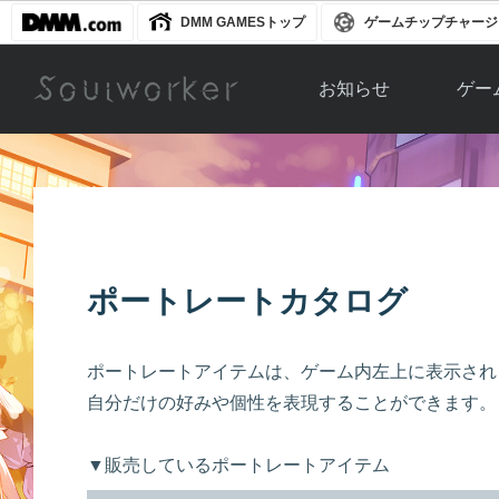
DMM GAMESトップ
ゲームチップチャージ
お知らせ
ゲー
お知らせ一覧
ソウル
ニュース
イベント
世界
アップデート
キャラ
ポートレートカタログ
運営通信
メンテナンス
ム
アップ
ポートレートアイテムは、ゲーム内左上に表示され
自分だけの好みや個性を表現することができます。
▼販売しているポートレートアイテム