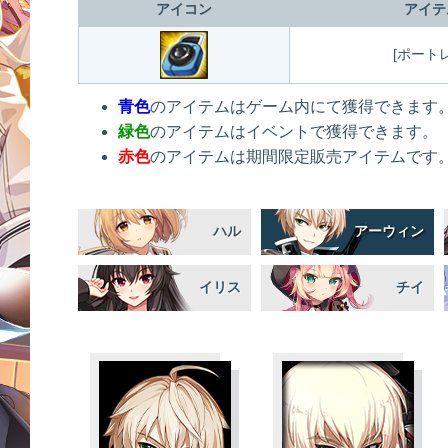
アイコン
アイテ
[ポート
青色
のアイテムはゲーム内にて獲得できます
緑色
のアイテムはイベントで獲得できます。
赤色
のアイテムは期間限定販売アイテムです
ハル
アーウィン
イリス
チイ