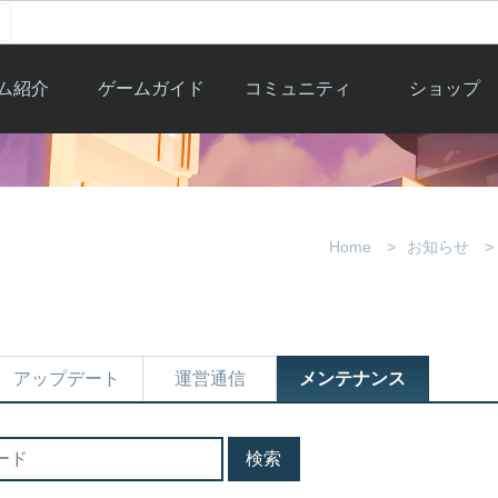
ム紹介
ゲームガイド
コミュニティ
ショップ
ワーカー
ガイド総合もく
自由掲示板
Y.Pの購入
とは
じ
取引掲示板
Y.P購入ガイド
観紹介
ゲームの始め方
画像掲示板
アイテムカタ
Home
お知らせ
クター紹
初心者ガイド
壁紙・アイコン
グ
アイテムモール利
介
ルールとマナー
ファンサイトキ
方法
ービー
あんしんガイド
ット
クーポンコー
デート履
アップデート
運営通信
メンテナンス
歴