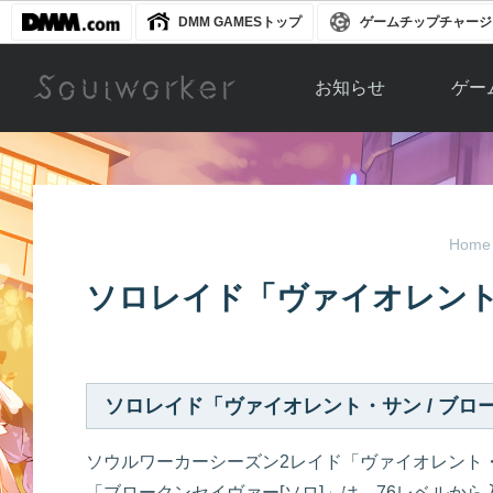
DMM GAMESトップ
ゲームチップチャージ
お知らせ
ゲー
お知らせ一覧
ソウル
ニュース
イベント
世界
Home
アップデート
キャラ
ソロレイド「ヴァイオレント
運営通信
メンテナンス
ム
アップ
ソロレイド「ヴァイオレント・サン / ブロ
ソウルワーカーシーズン2レイド「ヴァイオレント・
「ブロークンセイヴァー[ソロ]」は、76レベルか