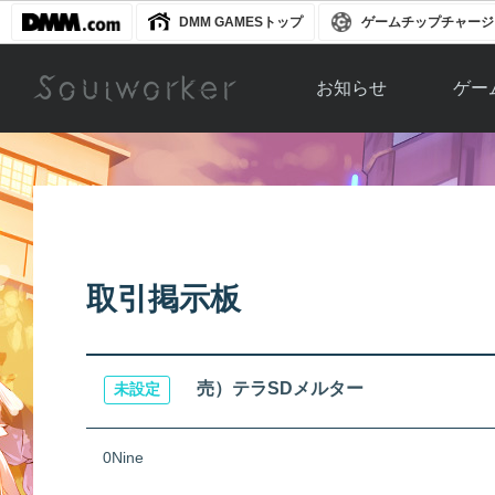
DMM GAMESトップ
ゲームチップチャージ
お知らせ
ゲー
お知らせ一覧
ソウル
ニュース
イベント
世界
アップデート
キャラ
取引掲示板
運営通信
メンテナンス
ム
アップ
売）テラSDメルター
未設定
0Nine