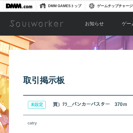
DMM GAMESトップ
ゲームチップチャージ
お知らせ
ゲー
お知らせ一覧
ソウル
ニュース
イベント
世界
アップデート
キャラ
取引掲示板
運営通信
メンテナンス
ム
アップ
買）ﾃﾗ＿バンカーバスター 370ｍ
未設定
catry