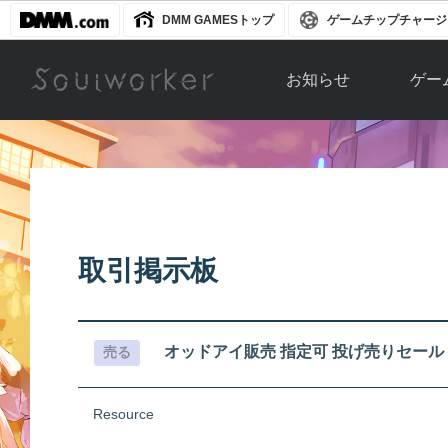
DMM GAMESトップ
ゲームチップチャージ
お知らせ
ゲー
お知らせ一覧
ソウル
ニュース
イベント
世界
アップデート
キャラ
取引掲示板
運営通信
メンテナンス
ム
アップ
オッドアイ販売 指定可 投げ売りセール
売る
Resource