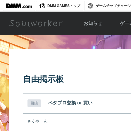
DMM GAMESトップ
ゲームチップチャージ
お知らせ
ゲー
お知らせ一覧
ソウル
ニュース
イベント
世界
アップデート
キャラ
自由掲示板
運営通信
メンテナンス
ム
アップ
ペタブロ交換 or 買い
自由
さくやーん