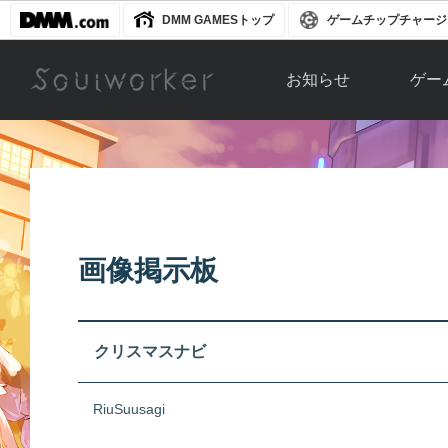
DMM GAMESトップ
ゲームチップチャージ
お知らせ
ゲー
お知らせ一覧
ソウル
ニュース
イベント
世界
アップデート
キャラ
画像掲示板
運営通信
メンテナンス
ム
アップ
クリスマスナビ
RiuSuusagi