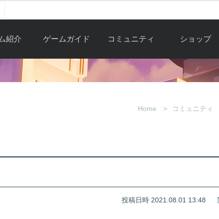
ム紹介
ゲームガイド
コミュニティ
ショップ
ワーカー
ガイド総合もく
自由掲示板
Y.Pの購入
とは
じ
取引掲示板
Y.P購入ガイド
観紹介
ゲームの始め方
画像掲示板
アイテムカタ
Home
コミュニティ
クター紹
初心者ガイド
壁紙・アイコン
グ
アイテムモール利
介
ルールとマナー
ファンサイトキ
方法
ービー
あんしんガイド
ット
クーポンコー
デート履
歴
投稿日時 2021.08.01 13:48