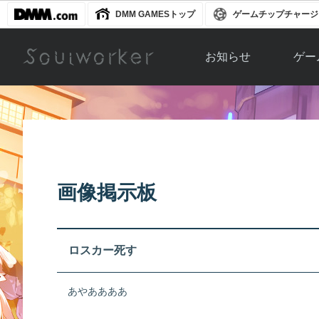
DMM GAMESトップ
ゲームチップチャージ
お知らせ
ゲー
お知らせ一覧
ソウル
ニュース
イベント
世界
アップデート
キャラ
画像掲示板
運営通信
メンテナンス
ム
アップ
ロスカー死す
あやああああ