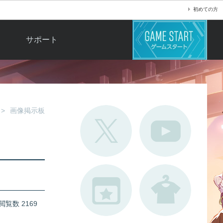
初めての方
サポート
よくある質問
お問い合わせ
ロ
不具合対応状況
画像掲示板
利用規約
用
運営ポリシー
ド
閲覧数 2169