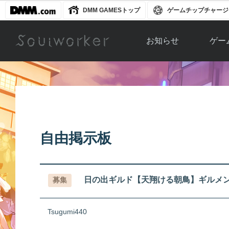
DMM GAMESトップ
ゲームチップチャージ
お知らせ
ゲー
お知らせ一覧
ソウル
ニュース
イベント
世界
アップデート
キャラ
自由掲示板
運営通信
メンテナンス
ム
アップ
日の出ギルド【天翔ける朝鳥】ギルメ
募集
Tsugumi440