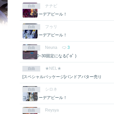
ナナビ
自由
コラボコーデアピール！
フゥリ
自由
コラボコーデアピール！
Neuna
3
自由
FPSが20~30固定になる(ﾟoﾟ )
★NEL★
自由
[スペシャルパッケージ]バンドアバター売り
シロネ
自由
コラボコーデアピール！
Reysya
自由