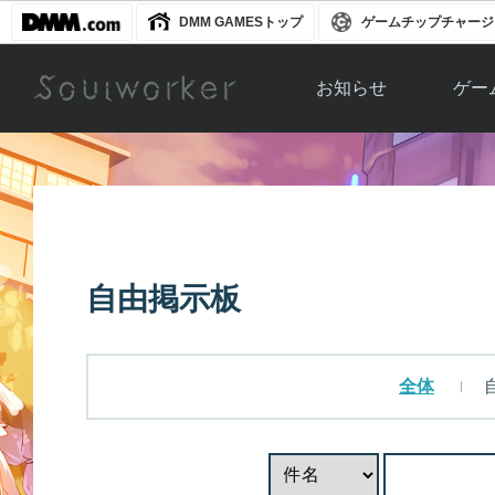
DMM GAMESトップ
ゲームチップチャージ
お知らせ
ゲー
お知らせ一覧
ソウル
ニュース
イベント
世界
アップデート
キャラ
自由掲示板
運営通信
メンテナンス
ム
アップ
全体