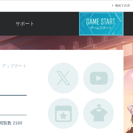
初めての方
サポート
よくある質問
お問い合わせ
ロ
不具合対応状況
アップデート
利用規約
用
運営ポリシー
ド
閲覧数 2160