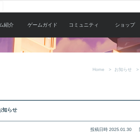
ム紹介
ゲームガイド
コミュニティ
ショップ
ワーカー
ガイド総合もく
自由掲示板
Y.Pの購入
とは
じ
取引掲示板
Y.P購入ガイド
観紹介
ゲームの始め方
画像掲示板
アイテムカタ
Home
お知らせ
クター紹
初心者ガイド
壁紙・アイコン
グ
アイテムモール利
介
ルールとマナー
ファンサイトキ
方法
ービー
あんしんガイド
ット
クーポンコー
デート履
のお知らせ
歴
投稿日時 2025.01.30