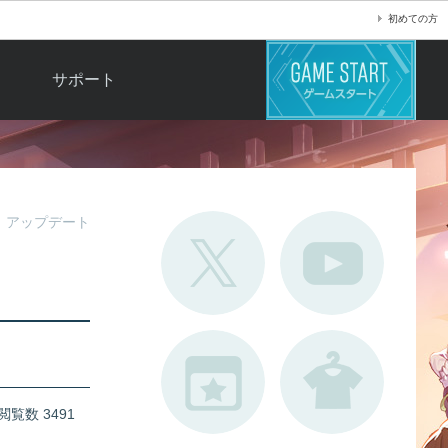
初めての方
サポート
よくある質問
お問い合わせ
ロ
不具合対応状況
アップデート
利用規約
用
運営ポリシー
ド
閲覧数 3491