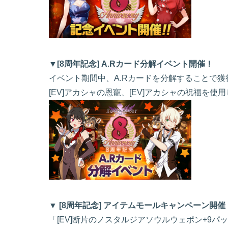
▼[8周年記念] A.Rカード分解イベント開催！
イベント期間中、A.Rカードを分解することで獲
[EV]アカシャの恩寵、[EV]アカシャの祝福を
▼ [8周年記念] アイテムモールキャンペーン開催
「[EV]断片のノスタルジアソウルウェポン+9パ