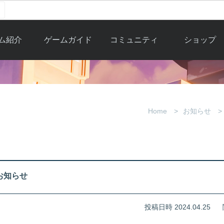
ム紹介
ゲームガイド
コミュニティ
ショップ
ワーカー
ガイド総合もく
自由掲示板
Y.Pの購入
とは
じ
取引掲示板
Y.P購入ガイド
観紹介
ゲームの始め方
画像掲示板
アイテムカタ
Home
お知らせ
クター紹
初心者ガイド
壁紙・アイコン
グ
アイテムモール利
介
ルールとマナー
ファンサイトキ
方法
ービー
あんしんガイド
ット
クーポンコー
デート履
のお知らせ
歴
投稿日時 2024.04.25