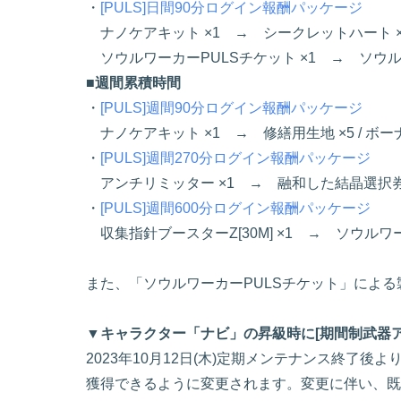
・
[PULS]日間90分ログイン報酬パッケージ
ナノケアキット ×1 → シークレットハート ×
ソウルワーカーPULSチケット ×1 → ソウルワ
■週間累積時間
・
[PULS]週間90分ログイン報酬パッケージ
ナノケアキット ×1 → 修繕用生地 ×5 / ボー
・
[PULS]週間270分ログイン報酬パッケージ
アンチリミッター ×1 → 融和した結晶選択券 
・
[PULS]週間600分ログイン報酬パッケージ
収集指針ブースターZ[30M] ×1 → ソウルワー
また、「ソウルワーカーPULSチケット」によ
▼キャラクター「ナビ」の昇級時に[期間制武器
2023年10月12日(木)定期メンテナンス終了
獲得できるように変更されます。変更に伴い、既