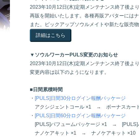
2023年10月12日(木)定期メンテナンス終了
再販を開始いたします。各種再販アバターにはナ
また、ピックアップソウルメイトや新たな販売物
詳細はこちら
▼ソウルワーカーPULS変更のお知らせ
2023年10月12日(木)定期メンテナンス終了
変更内容は以下のようになります。
■日間累積時間
・
[PULS]日間30分ログイン報酬パッケージ
アクシジェントコール ×1 → ボーナスカードキー 
・
[PULS]日間60分ログイン報酬パッケージ
[PULS]パフュームパッケージ ×1 → [PULS
ナノケアキット ×1 → ナノケアキット ×10