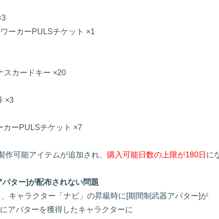
3
ーカーPULSチケット ×1
ナスカードキー ×20
×3
カーPULSチケット ×7
る製作可能アイテムが追加され、
購入可能日数の上限が180日
に
アバター]が配布されない問題
後より、キャラクター「ナビ」の昇級時に[期間制武器アバター]が
にアバターを獲得したキャラクターに