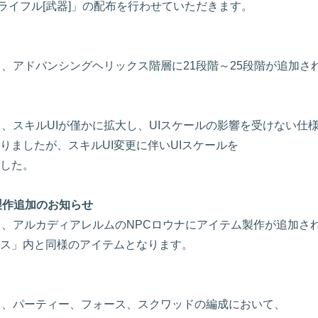
ルライフル[武器]」の配布を行わせていただきます。
後より、アドバンシングヘリックス階層に21段階～25段階が追加さ
後より、スキルUIが僅かに拡大し、UIスケールの影響を受けない仕
ましたが、スキルUI変更に伴いUIスケールを
した。
製作追加のお知らせ
後より、アルカディアレルムのNPCロウナにアイテム製作が追加さ
ス」内と同様のアイテムとなります。
後より、パーティー、フォース、スクワッドの編成において、