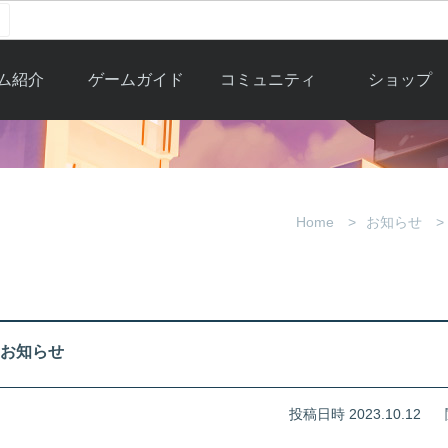
ム紹介
ゲームガイド
コミュニティ
ショップ
ワーカー
ガイド総合もく
自由掲示板
Y.Pの購入
とは
じ
取引掲示板
Y.P購入ガイド
観紹介
ゲームの始め方
画像掲示板
アイテムカタ
Home
お知らせ
クター紹
初心者ガイド
壁紙・アイコン
グ
アイテムモール利
介
ルールとマナー
ファンサイトキ
方法
ービー
あんしんガイド
ット
クーポンコー
デート履
容のお知らせ
歴
投稿日時 2023.10.12