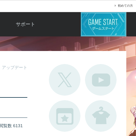
初めての方
サポート
よくある質問
お問い合わせ
ロ
不具合対応状況
アップデート
利用規約
用
運営ポリシー
ド
閲覧数 6131