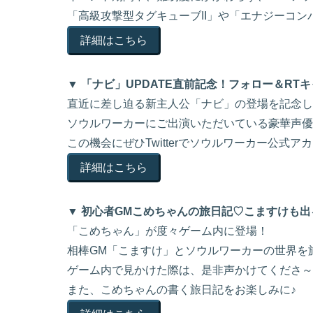
「高級攻撃型タグキューブII」や「エナジーコ
詳細はこちら
▼ 「ナビ」UPDATE直前記念！フォロー＆RT
直近に差し迫る新主人公「ナビ」の登場を記念して、
ソウルワーカーにご出演いただいている豪華声優
この機会にぜひTwitterでソウルワーカー公式ア
詳細はこちら
▼ 初心者GMこめちゃんの旅日記♡こますけも出
「こめちゃん」が度々ゲーム内に登場！
相棒GM「こますけ」とソウルワーカーの世界を
ゲーム内で見かけた際は、是非声かけてくださ～
また、こめちゃんの書く旅日記をお楽しみに♪