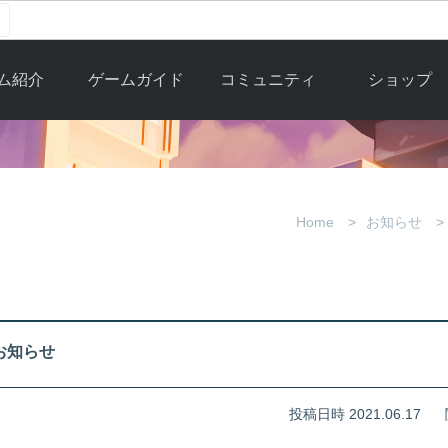
ム紹介
ゲームガイド
コミュニティ
ショップ
ワーカー
ガイド総合もく
自由掲示板
Y.Pの購入
とは
じ
取引掲示板
Y.P購入ガイド
観紹介
ゲームの始め方
画像掲示板
アイテムカタ
Home
お知らせ
クター紹
初心者ガイド
壁紙・アイコン
グ
アイテムモール利
介
ルールとマナー
ファンサイトキ
方法
ービー
あんしんガイド
ット
クーポンコー
デート履
のお知らせ
歴
投稿日時 2021.06.17