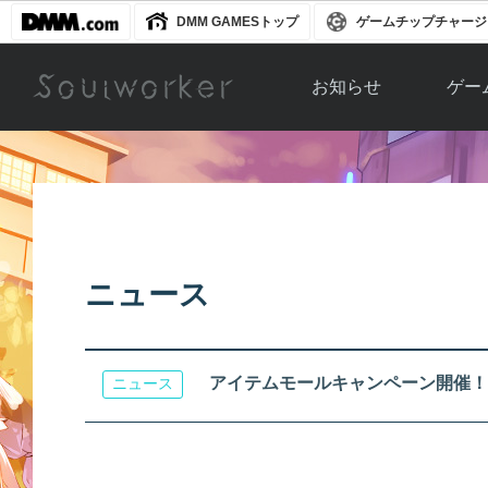
DMM GAMESトップ
ゲームチップチャージ
お知らせ
ゲー
お知らせ一覧
ソウル
ニュース
イベント
世界
アップデート
キャラ
ニュース
運営通信
メンテナンス
ム
アップ
アイテムモールキャンペーン開催！
ニュース