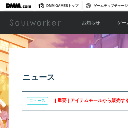
DMM GAMESトップ
ゲームチップチャージ
お知らせ
ゲー
お知らせ一覧
ソウル
ニュース
イベント
世界
アップデート
キャラ
ニュース
運営通信
メンテナンス
ム
アップ
[ 重要 ] アイテムモールから販売
ニュース