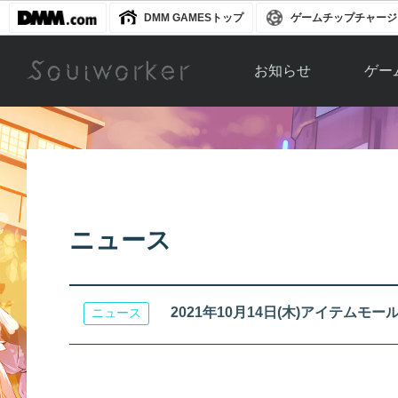
DMM GAMESトップ
ゲームチップチャージ
お知らせ
ゲー
お知らせ一覧
ソウル
ニュース
イベント
世界
アップデート
キャラ
ニュース
運営通信
メンテナンス
ム
アップ
2021年10月14日(木)アイテムモ
ニュース