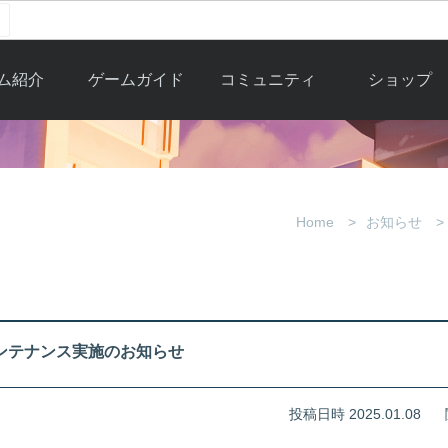
ム紹介
ゲームガイド
コミュニティ
ショップ
ワーカー
ガイド総合もく
自由掲示板
Y.Pの購入
とは
じ
取引掲示板
Y.P購入ガイド
観紹介
ゲームの始め方
画像掲示板
アイテムカタ
Home
お知らせ
クター紹
初心者ガイド
壁紙・アイコン
グ
アイテムモール利
介
ルールとマナー
ファンサイトキ
方法
ービー
あんしんガイド
ット
クーポンコー
デート履
期メンテナンス実施のお知らせ
歴
投稿日時 2025.01.08