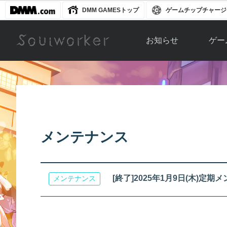
DMM GAMESトップ
ゲームチップチャージ
お知らせ
ゲー
お知らせ一覧
ソウル
ニュース
イベント
世界
アップデート
キャラ
メンテナンス
運営通信
メンテナンス
ム
アップ
[終了]2025年1月9日(木)定
メンテナンス