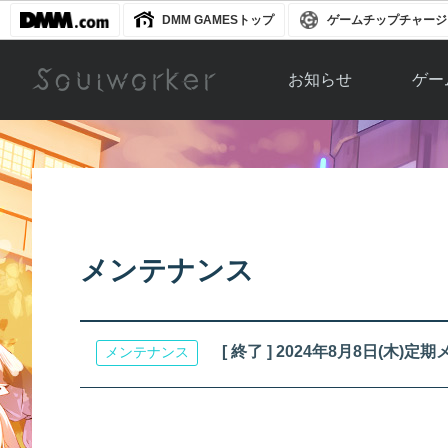
DMM GAMESトップ
ゲームチップチャージ
お知らせ
ゲー
お知らせ一覧
ソウル
ニュース
イベント
世界
アップデート
キャラ
メンテナンス
運営通信
メンテナンス
ム
アップ
[ 終了 ] 2024年8月8日(木
メンテナンス