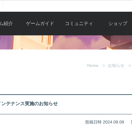
ム紹介
ゲームガイド
コミュニティ
ショップ
ワーカー
ガイド総合もく
自由掲示板
Y.Pの購入
とは
じ
取引掲示板
Y.P購入ガイド
観紹介
ゲームの始め方
画像掲示板
アイテムカタ
Home
お知らせ
クター紹
初心者ガイド
壁紙・アイコン
グ
アイテムモール利
介
ルールとマナー
ファンサイトキ
方法
ービー
あんしんガイド
ット
クーポンコー
デート履
)定期メンテナンス実施のお知らせ
歴
投稿日時 2024.08.08