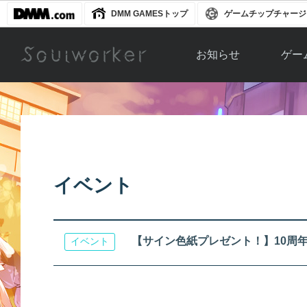
DMM GAMESトップ
ゲームチップチャージ
お知らせ
ゲー
お知らせ一覧
ソウル
ニュース
イベント
世界
アップデート
キャラ
イベント
運営通信
メンテナンス
ム
アップ
【サイン色紙プレゼント！】10周
イベント