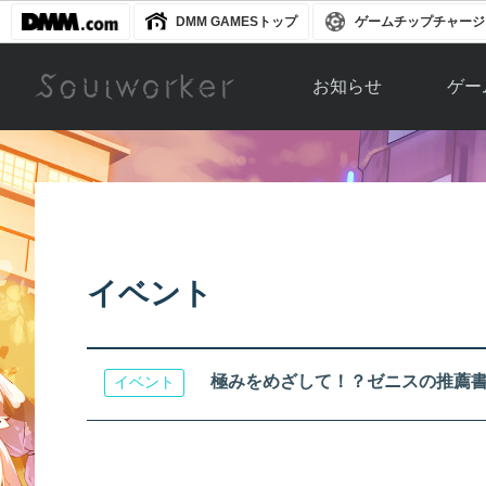
DMM GAMESトップ
ゲームチップチャージ
お知らせ
ゲー
お知らせ一覧
ソウル
ニュース
イベント
世界
アップデート
キャラ
イベント
運営通信
メンテナンス
ム
アップ
極みをめざして！？ゼニスの推薦
イベント