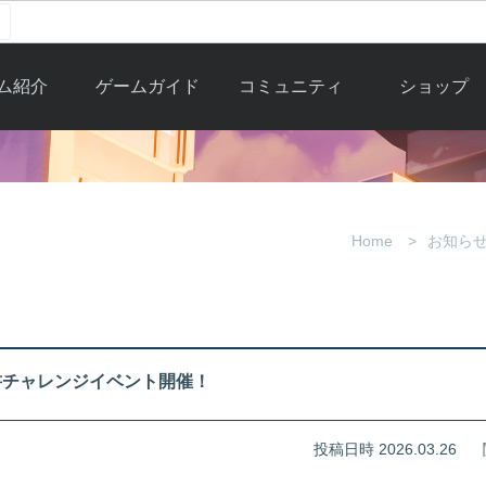
ム紹介
ゲームガイド
コミュニティ
ショップ
ワーカー
ガイド総合もく
自由掲示板
Y.Pの購入
とは
じ
取引掲示板
Y.P購入ガイド
観紹介
ゲームの始め方
画像掲示板
アイテムカタ
Home
お知ら
クター紹
初心者ガイド
壁紙・アイコン
グ
アイテムモール利
介
ルールとマナー
ファンサイトキ
方法
ービー
あんしんガイド
ット
クーポンコー
デート履
書チャレンジイベント開催！
歴
投稿日時 2026.03.26