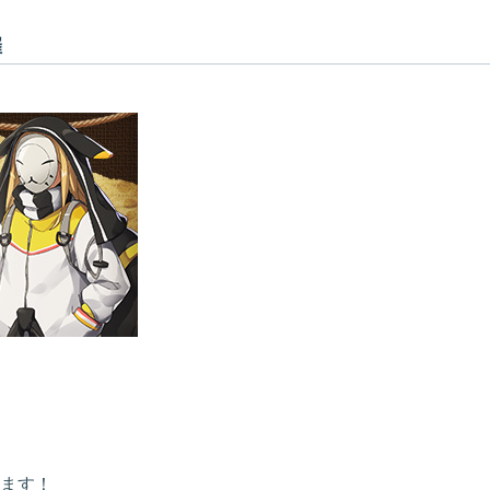
催
ます！