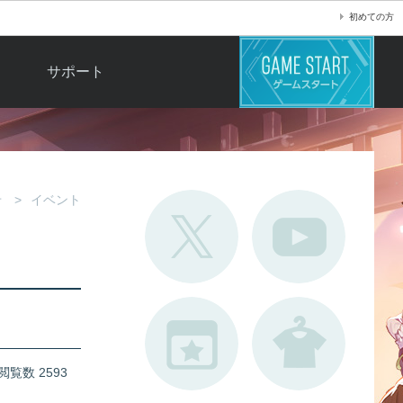
初めての方
サポート
よくある質問
お問い合わせ
ロ
不具合対応状況
せ
イベント
利用規約
用
運営ポリシー
ド
閲覧数 2593