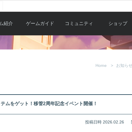
ム紹介
ゲームガイド
コミュニティ
ショップ
ワーカー
ガイド総合もく
自由掲示板
Y.Pの購入
とは
じ
取引掲示板
Y.P購入ガイド
観紹介
ゲームの始め方
画像掲示板
アイテムカタ
Home
お知ら
クター紹
初心者ガイド
壁紙・アイコン
グ
アイテムモール利
介
ルールとマナー
ファンサイトキ
方法
ービー
あんしんガイド
ット
クーポンコー
デート履
テムをゲット！移管2周年記念イベント開催！
歴
投稿日時 2026.02.26