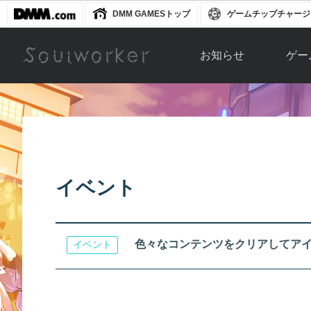
DMM GAMESトップ
ゲームチップチャージ
お知らせ
ゲー
お知らせ一覧
ソウル
ニュース
イベント
世界
アップデート
キャラ
イベント
運営通信
メンテナンス
ム
アップ
色々なコンテンツをクリアしてアイ
イベント