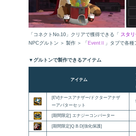
「コネクトNo.10」クリアで獲得できる「
スタリ
NPCグルトン ＞ 製作 ＞ 「
EventⅡ
」タブで各種
▼グルトンで製作できるアイテム
アイテム
[EV]ナースアナザー/ドクターアナザ
ーアバターセット
[期間限定] エナジーコンバーター
[期間限定]Q.B.D[強化保護]