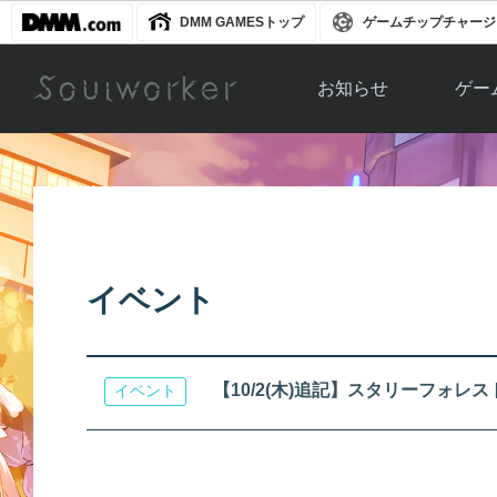
DMM GAMESトップ
ゲームチップチャージ
お知らせ
ゲー
お知らせ一覧
ソウル
ニュース
イベント
世界
アップデート
キャラ
イベント
運営通信
メンテナンス
ム
アップ
【10/2(木)追記】スタリーフォ
イベント